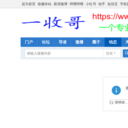
设为首页
收藏本站
新浪微博
哔哩哔哩
小红书
知乎
短信宝
手机
门户
论坛
导读
微播
圈子
动态
搜索
请稍候...