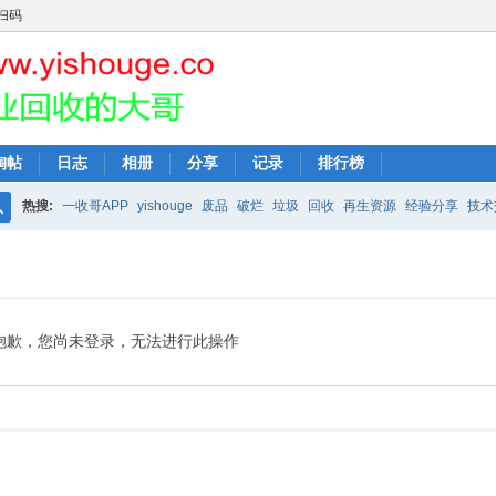
扫码
淘帖
日志
相册
分享
记录
排行榜
热搜:
一收哥APP
yishouge
废品
破烂
垃圾
回收
再生资源
经验分享
技术
搜
索
抱歉，您尚未登录，无法进行此操作