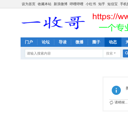
设为首页
收藏本站
新浪微博
哔哩哔哩
小红书
知乎
短信宝
手机
门户
论坛
导读
微播
圈子
动态
搜索
请稍候...