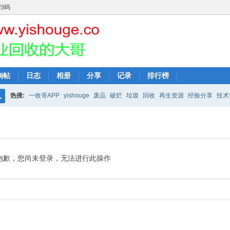
扫码
淘帖
日志
相册
分享
记录
排行榜
热搜:
一收哥APP
yishouge
废品
破烂
垃圾
回收
再生资源
经验分享
技术
搜
索
抱歉，您尚未登录，无法进行此操作